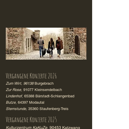
Vergangene Konzerte 2026
Zum Wirt, 96138
Burgebrach
Zur Rose
, 91077 Kleinsendelbach
Lindenhof
, 65388 Bärstadt-Schlangenbad
Butze
, 64397 Modautal
Sternstunde,
35360 Staufenberg-Treis
Vergangene Konzerte 2025
Kulturzentrum KaKuZe
, 90453 Katzwang