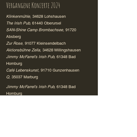
Vergangene Konzerte 2024
Klinkenmühle
, 34628 Lohshausen
The Irish Pub,
61440 Oberursel
SAN-Shine Camp
Brombachsee
, 91720
Absberg
Zur Rose
, 91077 Kleinsendelbach
Aktionsbühne Zella
, 34628 Willingshausen
Jimmy McFarrel's Irish Pub,
61348 Bad
Homburg
Café Lebenskunst,
91710 Gunzenhausen
Q
, 35037 Marburg
Jimmy McFarrel's Irish Pub,
61348 Bad
Homburg
Emerald Garden Open
Air
, 35043 Marburg
Wilder Mann
, 36355 Grebenhain
Peter und Erl's Irish Pub
, 35390 Gießen
Vergangene Konzerte
2022-2023