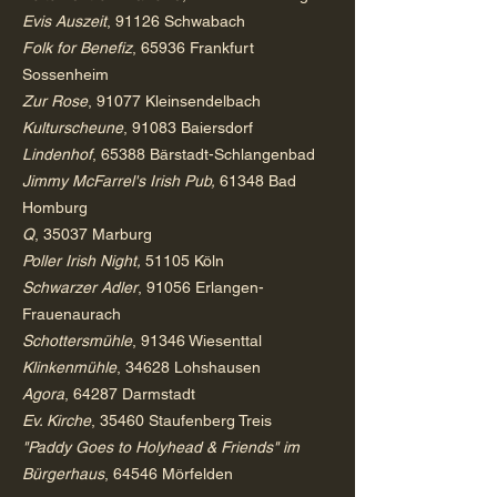
Evis Auszeit
, 91126 Schwabach
Folk for Benefiz
, 65936 Frankfurt
Sossenheim
Zur Rose
, 91077 Kleinsendelbach
Kulturscheune
, 91083 Baiersdorf
Lindenhof
, 65388 Bärstadt-Schlangenbad
Jimmy McFarrel's Irish Pub,
61348 Bad
Homburg
Q
, 35037 Marburg
Poller Irish Night,
51105 Köln
Schwarzer Adler
, 91056 Erlangen-
Frauenaurach
Schottersmühle
, 91346 Wiesenttal
Klinkenmühle
, 34628 Lohshausen
Agora
, 64287 Darmstadt
Ev. Kirche
, 35460 Staufenberg Treis
"Paddy Goes to Holyhead & Friends" im
Bürgerhaus
, 64546 Mörfelden